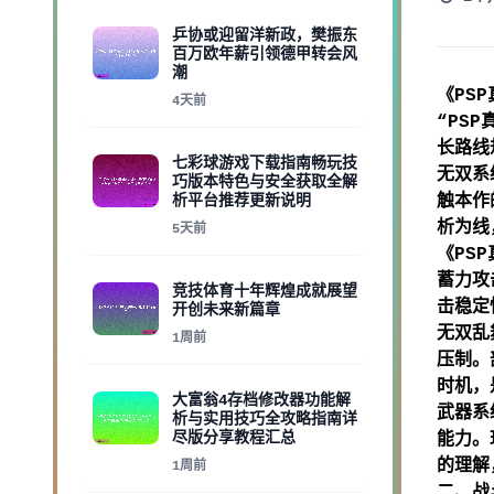
乒协或迎留洋新政，樊振东
百万欧年薪引领德甲转会风
潮
《PS
4天前
“PS
长路线
七彩球游戏下载指南畅玩技
无双系
巧版本特色与安全获取全解
析平台推荐更新说明
触本作
析为线
5天前
《PS
蓄力攻
竞技体育十年辉煌成就展望
击稳定
开创未来新篇章
无双乱
1周前
压制。
时机，
大富翁4存档修改器功能解
武器系
析与实用技巧全攻略指南详
尽版分享教程汇总
能力。
的理解
1周前
二、战