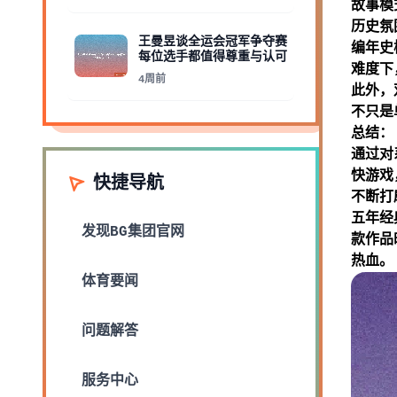
故事模
历史氛
王曼昱谈全运会冠军争夺赛
编年史
每位选手都值得尊重与认可
难度下
4周前
此外，
不只是
总结：
通过对
快游戏
快捷导航
不断打
五年经
发现
BG集团官网
款作品
热血。
体育要闻
问题解答
服务中心