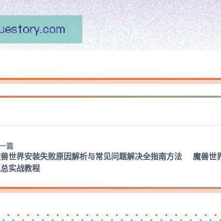
一篇
魔兽世界安装失败原因解析与常见问题解决全指南方法
魔兽世
汇总实战教程