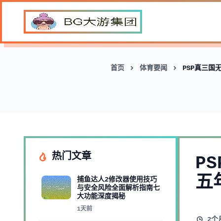
首页
体育要闻
PSP真三
热门文章
P
五
捕鱼达人2修改器使用技巧
与安全风险全面解析指南七
大功能深度揭秘
1天前
2个