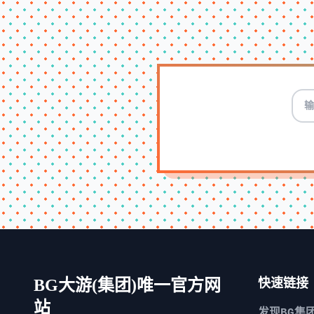
BG大游(集团)唯一官方网
快速链接
站
发现
BG集