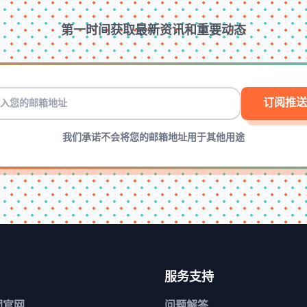
第一时间获取最新资讯和重要动态
订阅推送
我们承诺不会将您的邮箱地址用于其他用途
服务支持
团官网
问题解答