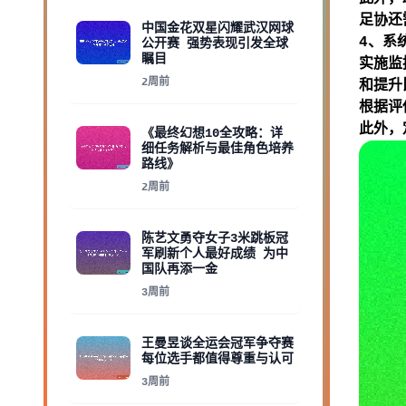
足协还
中国金花双星闪耀武汉网球
4、系
公开赛 强势表现引发全球
瞩目
实施监
2周前
和提升
根据评
此外，
《最终幻想10全攻略：详
细任务解析与最佳角色培养
路线》
2周前
陈艺文勇夺女子3米跳板冠
军刷新个人最好成绩 为中
国队再添一金
3周前
王曼昱谈全运会冠军争夺赛
每位选手都值得尊重与认可
3周前