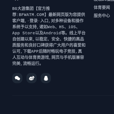
体育要闻
BG大游集团【官方推
荐:BFWATM.COM】最新网页版为您提供
服务中心
客户端,·登录·入口,对多种设备和操作
系统予以支持,诸如Web、H5、iOS、
App Store以及Android等。线上平台
自创建以来,以稳定、安全、快捷的高品
质服务和良好口碑获得广大用户的喜爱和
认可,下载APP后随时畅玩电子竞技,真
人互动与体育类游戏,网页与手机版兼容
完美,流畅运行。