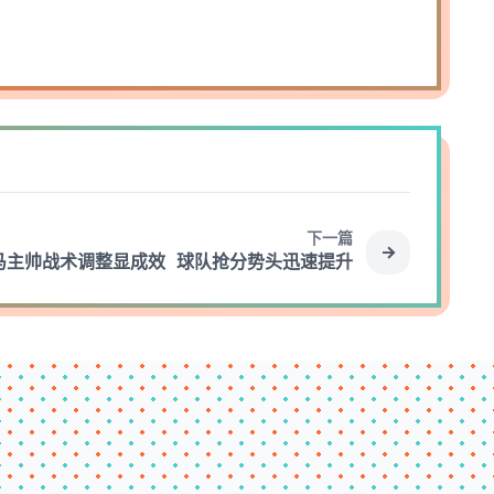
下一篇
马主帅战术调整显成效 球队抢分势头迅速提升