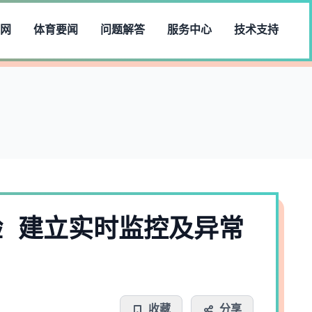
官网
体育要闻
问题解答
服务中心
技术支持
 建立实时监控及异常
收藏
分享