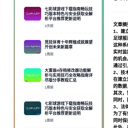
七彩球游戏下载指南畅玩技
巧版本特色与安全获取全解
析平台推荐更新说明
文章摘
3天前
1、建
足球报
竞技体育十年辉煌成就展望
这种系
开创未来新篇章
实时监
1周前
的机会
通过引
大富翁4存档修改器功能解
2、技
析与实用技巧全攻略指南详
在建立
尽版分享教程汇总
的数据
1周前
其次，
同时，
七彩球游戏下载指南畅玩技
3、法
巧版本特色与安全获取全解
析平台推荐更新说明
为了有
同时保
1周前
此外，