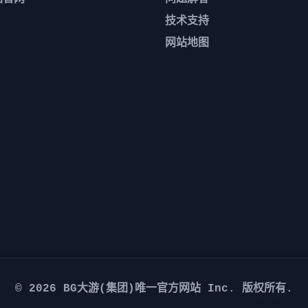
技术支持
网站地图
© 2026
BG大游(集团)唯一官方网站
Inc. 版权所有.