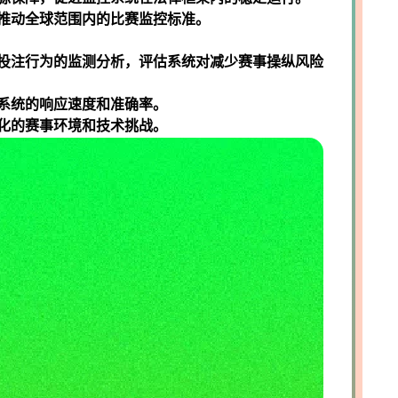
推动全球范围内的比赛监控标准。
投注行为的监测分析，评估系统对减少赛事操纵风险
系统的响应速度和准确率。
化的赛事环境和技术挑战。