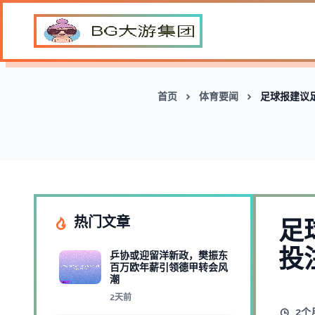
首页
体育要闻
足球报建议
热门文章
足
投
乒协或迎留洋新政，樊振东
百万欧年薪引领德甲转会风
潮
2天前
2个